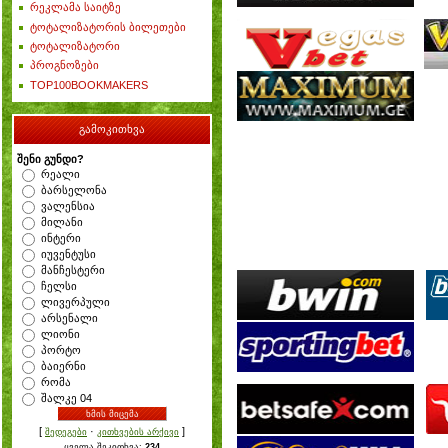
რეკლამა საიტზე
ტოტალიზატორის ბილეთები
ტოტალიზატორი
პროგნოზები
TOP100BOOKMAKERS
გამოკითხვა
შენი გუნდი?
რეალი
ბარსელონა
ვალენსია
მილანი
ინტერი
იუვენტუსი
მანჩესტერი
ჩელსი
ლივერპული
არსენალი
ლიონი
პორტო
ბაიერნი
რომა
შალკე 04
[
·
]
შედეგები
კითხვების არქივი
ყველა შეკითხვა:
234