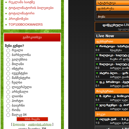
რეკლამა საიტზე
ტოტალიზატორის ბილეთები
ტოტალიზატორი
პროგნოზები
TOP100BOOKMAKERS
გამოკითხვა
შენი გუნდი?
რეალი
ბარსელონა
ვალენსია
მილანი
ინტერი
იუვენტუსი
მანჩესტერი
ჩელსი
ლივერპული
არსენალი
ლიონი
პორტო
ბაიერნი
რომა
შალკე 04
[
·
]
შედეგები
კითხვების არქივი
ყველა შეკითხვა:
234