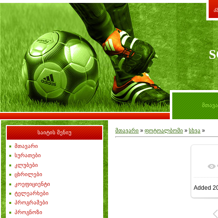
კ
S
მთავ
მთავარი
»
ფოტოალბომი
»
სხვა
»
საიტის მენიუ
მთავარი
სურათები
კლუბები
ცხრილები
კოეფიციენტი
Added
20
ტელეარხები
პროგრამები
პროგნოზი